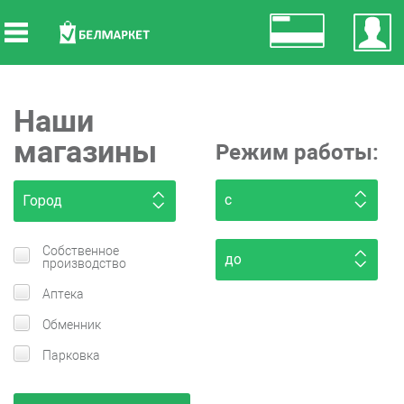
Наши
магазины
Режим работы:
с
Город
Собственное
до
производство
Аптека
Обменник
Парковка