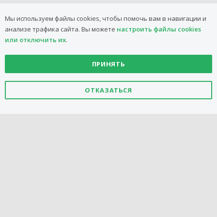
Мы используем файлы cookies, чтобы помочь вам в навигации и
анализе трафика сайта.
Вы можете
настроить файлы cookies
или отключить их
.
ПРИНЯТЬ
2008-2026 ООО
"БелМаркетКомпани"
ОТКАЗАТЬСЯ
Горячая линия:
+375 44 773-82-66 (Многоканальный)
Стоимость звонка зависит от тарифов вашего оператора
с 08:00 до 20:00, ежедневно
Поддержка
сайта CSF
Политика в
отношении
Политика
Настроить