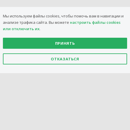
Мы используем файлы cookies, чтобы помочь вам в навигации и
анализе трафика сайта.
Вы можете
настроить файлы cookies
или отключить их
.
ПРИНЯТЬ
2008-2026 ООО
"БелМаркетКомпани"
ОТКАЗАТЬСЯ
Горячая линия:
+375 44 773-82-66 (Многоканальный)
Стоимость звонка зависит от тарифов вашего оператора
с 08:00 до 20:00, ежедневно
Поддержка
сайта CSF
Политика в