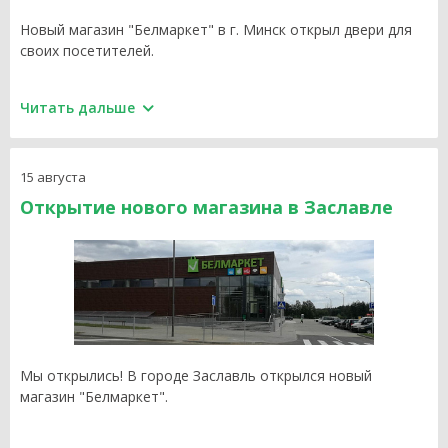
Новый магазин "Белмаркет" в г. Минск открыл двери для
2018
своих посетителей.
Адрес магазина: ул. Германовская, 19. Режим работы: с
Читать дальше
9:00 до 23:00.
15 августа
Открытие нового магазина в Заславле
Мы открылись! В городе Заславль открылся новый
магазин "Белмаркет".
Приходите за покупками по адресу: переулок Студенецкий,