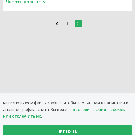
Читать дальше
7. Вас ждут еженедельные акции, выгодные цены и
качественные продукты.
1
2
Мы используем файлы cookies, чтобы помочь вам в навигации и
анализе трафика сайта.
Вы можете
настроить файлы cookies
или отключить их
.
ПРИНЯТЬ